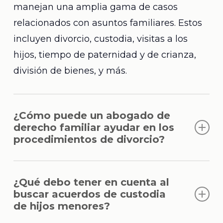
manejan una amplia gama de casos
relacionados con asuntos familiares. Estos
incluyen divorcio, custodia, visitas a los
hijos, tiempo de paternidad y de crianza,
división de bienes, y más.
¿Cómo puede un abogado de
derecho familiar ayudar en los
procedimientos de divorcio?
Un abogado de derecho familiar puede
¿Qué debo tener en cuenta al
asistir en el proceso de divorcio
buscar acuerdos de custodia
proporcionando asesoramiento legal,
de hijos menores?
representándole en el tribunal y