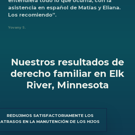
entendiera
todo
lo
que
ocurría,
con
la
asistencia
en
español
de
Matías
y
Eliana.
Los
recomiendo”.
Yovany S.
Nuestros resultados de
derecho familiar en Elk
River, Minnesota
DUJIMOS SATISFACTORIAMENTE LOS
SOS EN LA MANUTENCIÓN DE LOS HIJOS