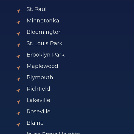
una mudanza, o cambios en las
St. Paul
necesidades del menor.
Minnetonka
Bloomington
St. Louis Park
Brooklyn Park
Maplewood
Plymouth
Richfield
Lakeville
Roseville
Blaine