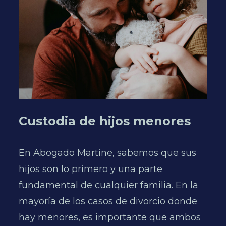
Custodia de hijos menores
D
En Abogado Martine, sabemos que sus
P
hijos son lo primero y una parte
t
fundamental de cualquier familia. En la
e
mayoría de los casos de divorcio donde
f
hay menores, es importante que ambos
a