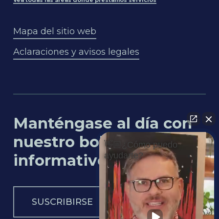
Vea todas las áreas donde prestamos servicios
Mapa del sitio web
Aclaraciones y avisos legales
Manténgase al día con
nuestro boletín
👋🏼¿Cómo puedo
ayudarte?
informativo
SUSCRIBIRSE