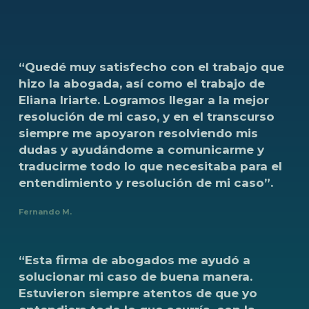
“Quedé
muy
satisfecho
con
el
trabajo
que
hizo
la
abogada,
así
como
el
trabajo
de
Eliana
Iriarte.
Logramos
llegar
a
la
mejor
resolución
de
mi
caso,
y
en
el
transcurso
siempre
me
apoyaron
resolviendo
mis
dudas
y
ayudándome
a
comunicarme
y
traducirme
todo
lo
que
necesitaba
para
el
entendimiento
y
resolución
de
mi
caso”.
Fernando M.
“Esta
firma
de
abogados
me
ayudó
a
solucionar
mi
caso
de
buena
manera.
Estuvieron
siempre
atentos
de
que
yo