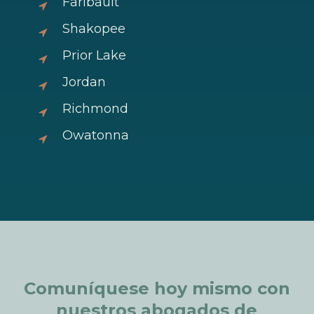
Faribault
Shakopee
Prior Lake
Jordan
Richmond
Owatonna
Comuníquese
hoy
mismo
con
nuestros
abogados
de