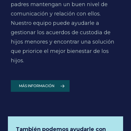
padres mantengan un buen nivel de
c
comunicación y relación con ellos.
o
Nuestro equipo puede ayudarle a
l
gestionar los acuerdos de custodia de
p
hijos menores y encontrar una solución
e
que priorice el mejor bienestar de los
hijos.
MÁS INFORMACIÓN
También podemos ayudarle con