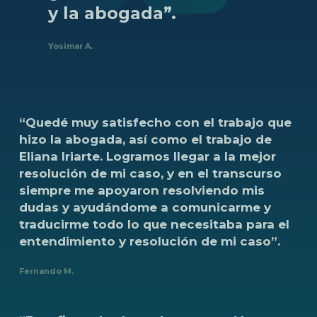
y
la
abogada”.
Yosimar A.
“Quedé
muy
satisfecho
con
el
trabajo
que
hizo
la
abogada,
así
como
el
trabajo
de
Eliana
Iriarte.
Logramos
llegar
a
la
mejor
resolución
de
mi
caso,
y
en
el
transcurso
siempre
me
apoyaron
resolviendo
mis
dudas
y
ayudándome
a
comunicarme
y
traducirme
todo
lo
que
necesitaba
para
el
entendimiento
y
resolución
de
mi
caso”.
Fernando M.