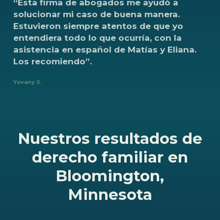
“Esta
firma
de
abogados
me
ayudó
a
solucionar
mi
caso
de
buena
manera.
Estuvieron
siempre
atentos
de
que
yo
entendiera
todo
lo
que
ocurría,
con
la
asistencia
en
español
de
Matías
y
Eliana.
Los
recomiendo”.
Yovany S.
Nuestros resultados de
derecho familiar en
Bloomington,
Minnesota