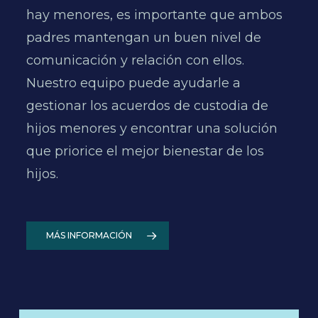
hay menores, es importante que ambos
a
padres mantengan un buen nivel de
c
comunicación y relación con ellos.
o
Nuestro equipo puede ayudarle a
l
gestionar los acuerdos de custodia de
p
hijos menores y encontrar una solución
e
que priorice el mejor bienestar de los
hijos.
MÁS INFORMACIÓN