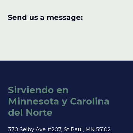
Send us a message:
Sirviendo en
Minnesota y Carolina
del Norte
370 Selby Ave #207, St Paul, MN 55102