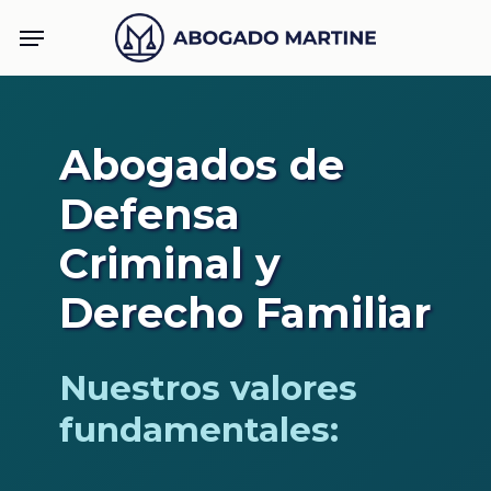
Skip
Menu
to
main
content
Abogados de
Defensa
Criminal y
Derecho Familiar
Nuestros valores
fundamentales: