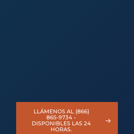
Slide
2
LLÁMENOS AL (866)
865-9734 -
of
DISPONIBLES LAS 24
HORAS.
4