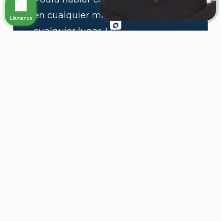
en cualquier momento y desde
Llámanos
cualquier lugar. Le
mantendremos actualizado en
cada paso del proceso mientras
luchamos por obtener justicia
para usted.
Si tomamos su caso, nos mantendremos
en constante comunicación para que sepa
de cada paso que demos hacia la justicia.
Nuestro objetivo principal es lograr el
mejor resultado para su caso, su vida y su