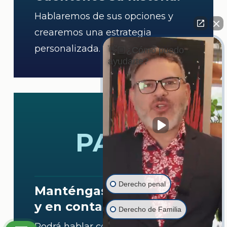
Hablaremos de sus opciones y
crearemos una estrategia
personalizada.
👋🏼¿Cómo puedo
ayudarte?
3
PASO
Derecho penal
Manténgase informado
y en contacto.
Derecho de Familia
Podrá hablar con nuestro equipo