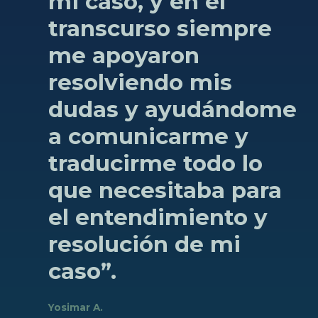
mi
caso,
y
en
el
transcurso
siempre
me
apoyaron
resolviendo
mis
dudas
y
ayudándome
a
comunicarme
y
traducirme
todo
lo
que
necesitaba
para
el
entendimiento
y
resolución
de
mi
caso”.
Yosimar A.