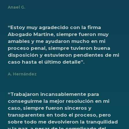
Anael G.
“Estoy
muy
agradecido
con
la
firma
Abogado
Martine,
siempre
fueron
muy
amables
y
me
ayudaron
mucho
en
mi
proceso
penal,
siempre
tuvieron
buena
disposición
y
estuvieron
pendientes
de
mi
caso
hasta
el
último
detalle”.
A. Hernández
“Trabajaron
incansablemente
para
conseguirme
la
mejor
resolución
en
mi
caso,
siempre
fueron
sinceros
y
transparentes
en
todo
el
proceso,
pero
sobre
todo
me
devolvieron
la
tranquilidad
y
la
paz,
a
pesar
de
lo
complicado
del