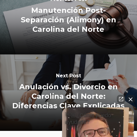
Manutención Post-
Separación (Alimony) en
Carolina del Norte
Next Post
Anulación vs. Divorcio en
Carolina del Norte:
Diferencias Clave Explicadas
👋🏼¿Cómo puedo
ayudarte?