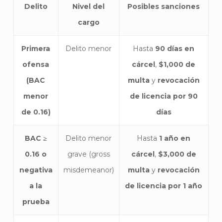
Delito
Nivel del
Posibles sanciones
cargo
Primera
Delito menor
Hasta
90 días en
ofensa
cárcel
,
$1,000 de
(BAC
multa
y
revocación
menor
de licencia por 90
de 0.16)
días
BAC ≥
Delito menor
Hasta
1 año en
0.16 o
grave (gross
cárcel
,
$3,000 de
negativa
misdemeanor)
multa
y
revocación
a la
de licencia por 1 año
prueba