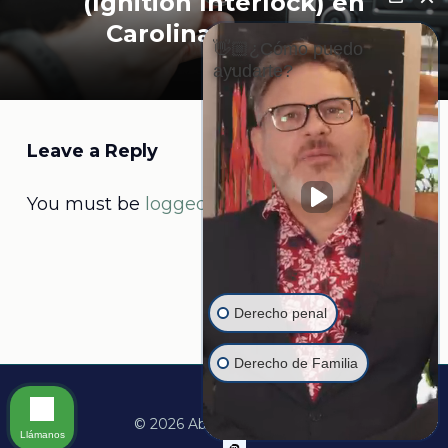
(Ignition Interlock) en
Carolina del Norte
👋🏼¿Cómo puedo
ayudarte?
Leave a Reply
You must be
logged in
to post a comment.
Derecho penal
Derecho de Familia
© 2026 Abogado Martine.
Llámanos