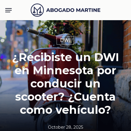
Skip
Menu
to
main
content
DWI
¿Recibiste un DWI
en Minnesota por
conducir un
scooter? ¿Cuenta
como vehículo?
October 28, 2025