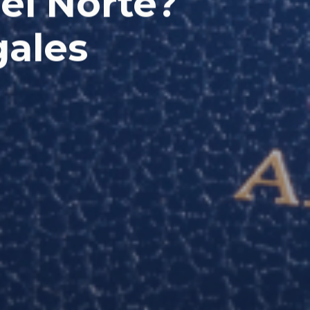
del Norte?
gales