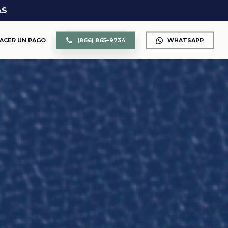
AS
ACER UN PAGO
(
8
6
6
)
8
6
5
–
9
7
3
4
WHATSAPP
CUSTODIA DE LOS HIJOS
DIVORCIO
DIVISIÓN DE PROPIEDAD Y BIENES