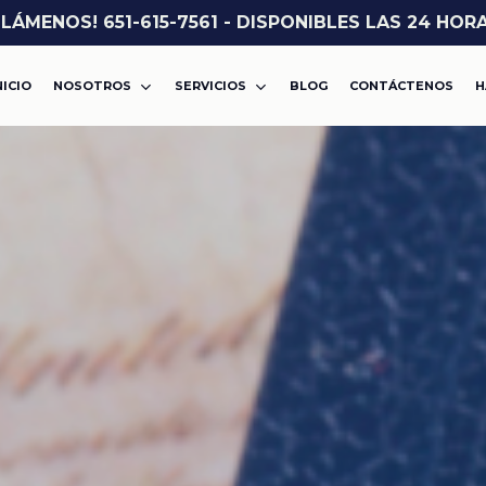
LLÁMENOS! 651-615-7561 - DISPONIBLES LAS 24 HOR
NICIO
NOSOTROS
SERVICIOS
BLOG
CONTÁCTENOS
H
ASALTO O AGRESIÓN
VIOLENCIA DOMÉSTICA
CARGOS POR DROGAS
DWI
MISDEMEANOR
ROBO
FELONÍA