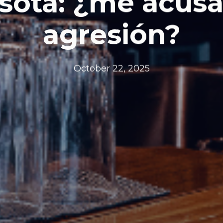
sota: ¿me acusa
agresión?
October 22, 2025