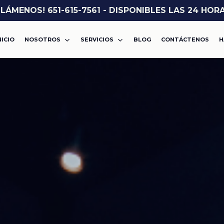
LLÁMENOS! 651-615-7561 - DISPONIBLES LAS 24 HOR
NICIO
NOSOTROS
SERVICIOS
BLOG
CONTÁCTENOS
H
ASALTO O AGRESIÓN
VIOLENCIA DOMÉSTICA
CARGOS POR DROGAS
DWI
MISDEMEANOR
ROBO
FELONÍA