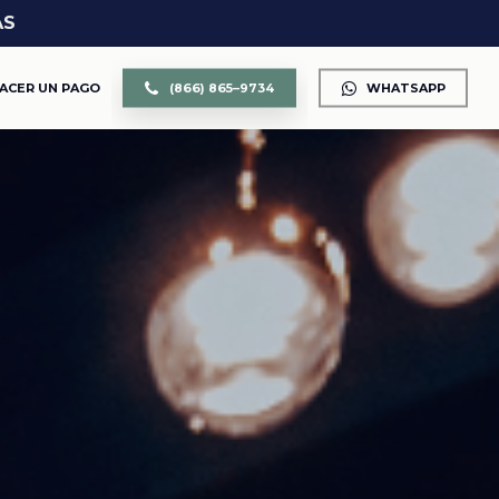
AS
ACER UN PAGO
(
8
6
6
)
8
6
5
–
9
7
3
4
WHATSAPP
CUSTODIA DE LOS HIJOS
DIVORCIO
DIVISIÓN DE PROPIEDAD Y BIENES