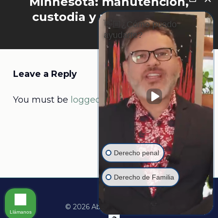
Minnesota: manutención,
custodia y uso del hogar
👋🏼¿Cómo puedo
ayudarte?
Leave a Reply
You must be
logged in
to post a comment.
Derecho penal
Derecho de Familia
© 2026 Abogado Martine.
Llámanos