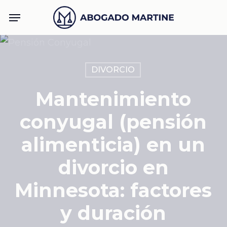
Skip
Menu
to
main
content
DIVORCIO
Mantenimiento
conyugal (pensión
alimenticia) en un
divorcio en
Minnesota: factores
y duración