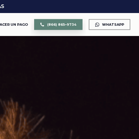
AS
ACER UN PAGO
(
8
6
6
)
8
6
5
–
9
7
3
4
WHATSAPP
CUSTODIA DE LOS HIJOS
DIVORCIO
DIVISIÓN DE PROPIEDAD Y BIENES