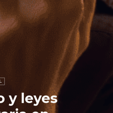
L
 y leyes