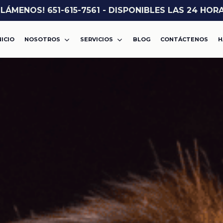
LLÁMENOS! 651-615-7561 - DISPONIBLES LAS 24 HOR
NICIO
NOSOTROS
SERVICIOS
BLOG
CONTÁCTENOS
H
ASALTO O AGRESIÓN
VIOLENCIA DOMÉSTICA
CARGOS POR DROGAS
DWI
MISDEMEANOR
ROBO
FELONÍA