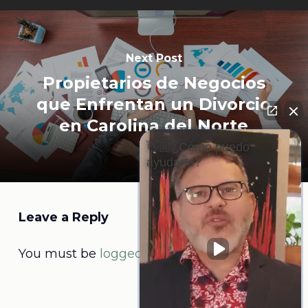
Next Post
Propietarios de Negocios
que Enfrentan un Divorcio
en Carolina del Norte
👋🏼¿Cómo puedo
ayudarte?
Leave a Reply
You must be
logged in
to post a comment.