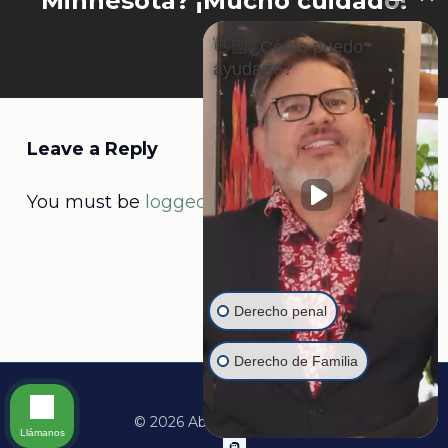
Minnesota? ¡Mucho cuidado!
👋🏼¿Cómo puedo
ayudarte?
Leave a Reply
You must be
logged in
to post a comment.
Derecho penal
Derecho de Familia
© 2026 Abogado Martine.
Llámanos