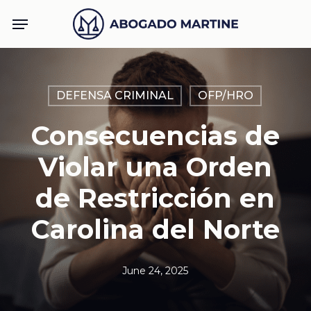
Skip
Menu
to
main
content
DEFENSA CRIMINAL
OFP/HRO
Consecuencias de
Violar una Orden
de Restricción en
Carolina del Norte
June 24, 2025