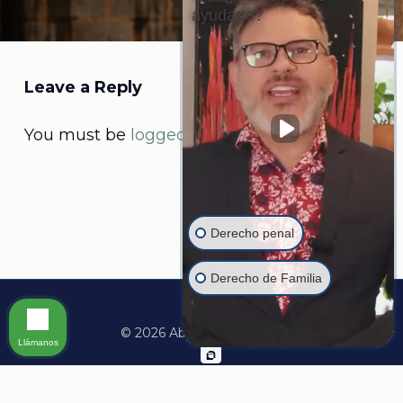
ayudarte?
Leave a Reply
You must be
logged in
to post a comment.
Derecho penal
Derecho de Familia
© 2026 Abogado Martine.
Llámanos
facebook
linkedin
youtube
instagram
whatsapp
tiktok