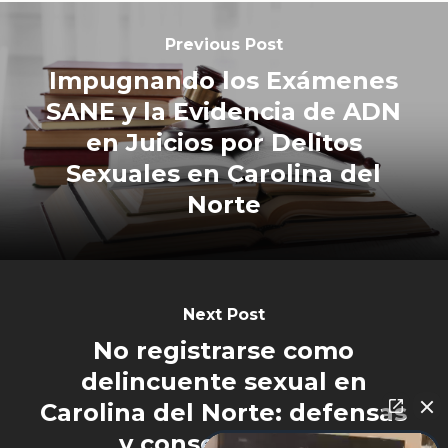
Previous Post
Impugnando los Exámenes
SANE y la Evidencia de ADN
en Juicios por Delitos
Sexuales en Carolina del
Norte
Next Post
No registrarse como
delincuente sexual en
Carolina del Norte: defensas
y consecuencias