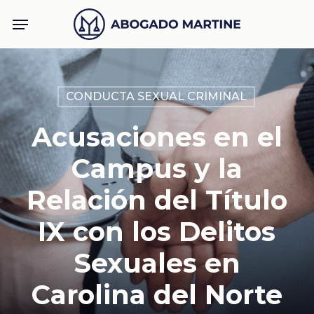
Skip
Menu
to
main
content
CONDUCTA SEXUAL CRIMINAL
Acusaciones en el
Campus y la
Relación del Título
IX con los Delitos
Sexuales en
Carolina del Norte