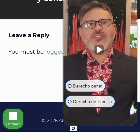
👋🏼¿Cómo puedo
ayudarte?
Leave a Reply
You must be
logged in
to post a comment.
Derecho penal
Derecho de Familia
© 2026 Abogado Martine.
Llámanos
facebook
linkedin
youtube
instagram
whatsapp
tiktok