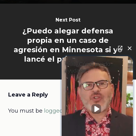
Next Post
¿Puedo alegar defensa
propia en un caso de
agresión en Minnesota si yo
lancé el primer golpe?
👋🏼¿Cómo puedo
ayudarte?
Leave a Reply
You must be
logged in
to post a comment.