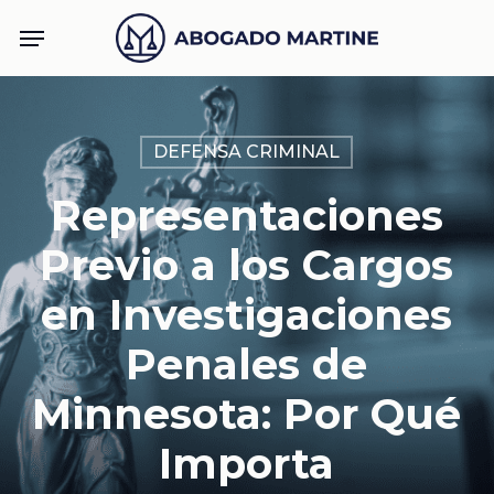
Skip
Menu
to
main
content
DEFENSA CRIMINAL
Representaciones
Previo a los Cargos
en Investigaciones
Penales de
Minnesota: Por Qué
Importa