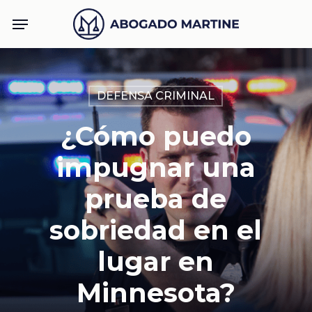
Skip
Menu
to
main
content
DEFENSA CRIMINAL
¿Cómo puedo
impugnar una
prueba de
sobriedad en el
lugar en
Minnesota?