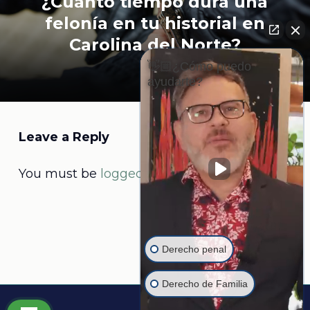
¿Cuánto tiempo dura una
felonía en tu historial en
Carolina del Norte?
👋🏼¿Cómo puedo
ayudarte?
Leave a Reply
You must be
logged in
to post a comment.
Derecho penal
Derecho de Familia