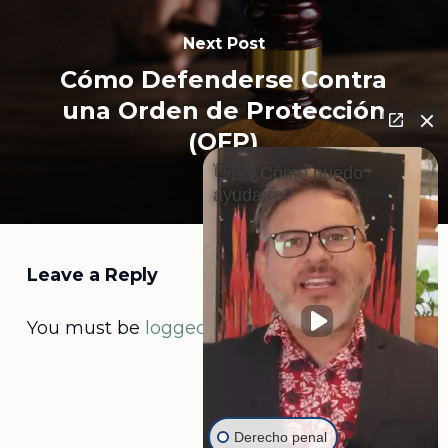
Next Post
Cómo Defenderse Contra
una Orden de Protección
(OFP)
👋🏼¿Cómo puedo
ayudarte?
Leave a Reply
You must be
logged in
to post a comment.
Derecho penal