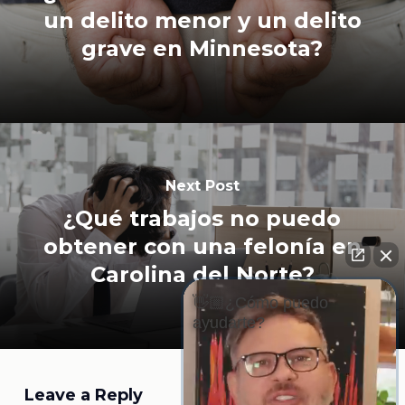
un delito menor y un delito
grave en Minnesota?
Next Post
¿Qué trabajos no puedo
obtener con una felonía en
Carolina del Norte?
👋🏼¿Cómo puedo
ayudarte?
Leave a Reply