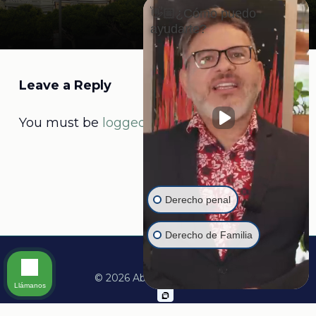
👋🏼¿Cómo puedo
ayudarte?
Leave a Reply
You must be
logged in
to post a comment.
Derecho penal
Derecho de Familia
© 2026 Abogado Martine.
Llámanos
facebook
linkedin
youtube
instagram
whatsapp
tiktok