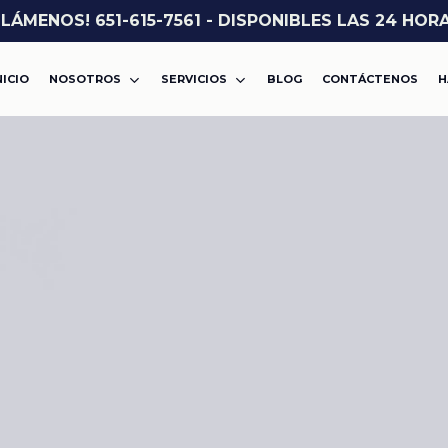
LLÁMENOS! 651-615-7561 - DISPONIBLES LAS 24 HOR
NICIO
NOSOTROS
SERVICIOS
BLOG
CONTÁCTENOS
H
ASALTO O AGRESIÓN
VIOLENCIA DOMÉSTICA
CARGOS POR DROGAS
DWI
MISDEMEANOR
ROBO
FELONÍA