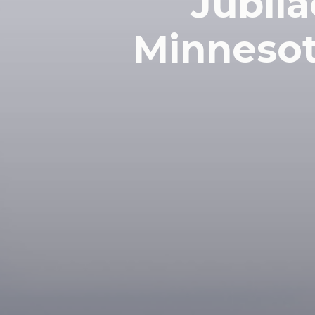
Jubila
Minnesot