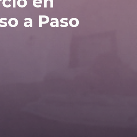
rcio en
so a Paso