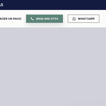
AS
ACER UN PAGO
(
8
6
6
)
8
6
5
–
9
7
3
4
WHATSAPP
CUSTODIA DE LOS HIJOS
DIVORCIO
DIVISIÓN DE PROPIEDAD Y BIENES