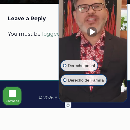
Leave a Reply
You must be
logged in
to post a comment.
Derecho penal
Derecho de Familia
© 2026 Abogado Martine.
Llámanos
facebook
linkedin
youtube
instagram
whatsapp
tiktok