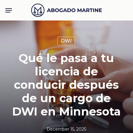
Skip
Menu
to
main
content
DWI
Qué le pasa a tu
licencia de
conducir después
de un cargo de
DWI en Minnesota
December 15, 2025