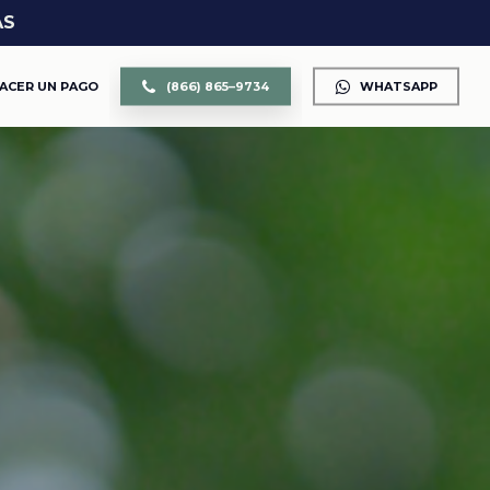
AS
ACER UN PAGO
(
8
6
6
)
8
6
5
–
9
7
3
4
WHATSAPP
CUSTODIA DE LOS HIJOS
DIVORCIO
DIVISIÓN DE PROPIEDAD Y BIENES