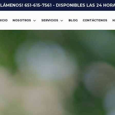
LLÁMENOS! 651-615-7561 - DISPONIBLES LAS 24 HOR
NICIO
NOSOTROS
SERVICIOS
BLOG
CONTÁCTENOS
H
ASALTO O AGRESIÓN
VIOLENCIA DOMÉSTICA
CARGOS POR DROGAS
DWI
MISDEMEANOR
ROBO
FELONÍA