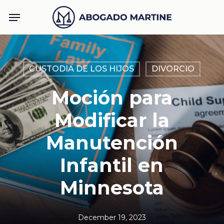
Skip
Menu
to
main
content
CUSTODIA DE LOS HIJOS
DIVORCIO
Moción para
Modificar la
Manutención
Infantil en
Minnesota
December 19, 2023