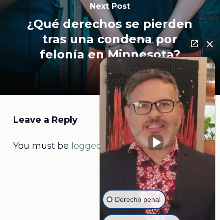
Next Post
¿Qué derechos se pierden
tras una condena por
felonía en Minnesota?
👋🏼¿Cómo puedo
ayudarte?
Leave a Reply
You must be
logged in
to post a comment.
Derecho penal