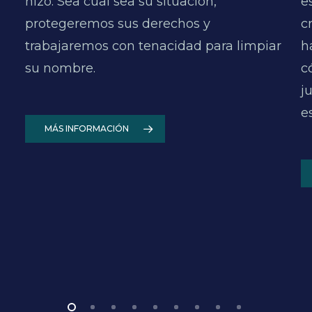
hizo. Sea cual sea su situación,
e
protegeremos sus derechos y
c
trabajaremos con tenacidad para limpiar
h
su nombre.
c
j
e
MÁS INFORMACIÓN