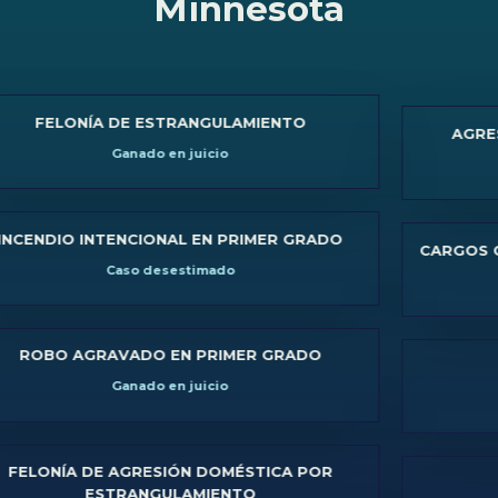
Minnesota
ELONÍA DE ESTRANGULAMIENTO
AGRESIÓN 
Ganado en juicio
DIO INTENCIONAL EN PRIMER GRADO
CARGOS CRIMIN
Caso desestimado
T
O AGRAVADO EN PRIMER GRADO
DWI
Ganado en juicio
NÍA DE AGRESIÓN DOMÉSTICA POR
DWI
ESTRANGULAMIENTO