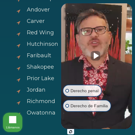
Andover
👋🏼¿Cómo puedo
ayudarte?
Carver
Red Wing
Hutchinson
Faribault
Shakopee
Prior Lake
Jordan
Derecho penal
Richmond
Derecho de Familia
Owatonna
Llámanos