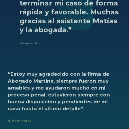
terminar
mi
caso
de
forma
rápida
y
favorable.
Muchas
gracias
al
asistente
Matías
y
la
abogada.”
Yosimar A.
“Estoy
muy
agradecido
con
la
firma
de
Abogado
Martine,
siempre
fueron
muy
amables
y
me
ayudaron
mucho
en
mi
proceso
penal,
estuvieron
siempre
con
buena
disposición
y
pendientes
de
mi
caso
hasta
el
último
detalle”.
A. Hernández