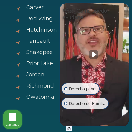
Carver
👋🏼¿Cómo puedo
ayudarte?
Red Wing
Hutchinson
Faribault
Shakopee
Prior Lake
Jordan
Richmond
Derecho penal
Owatonna
Derecho de Familia
Llámanos