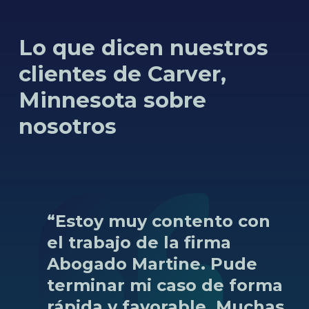
Lo que dicen nuestros
clientes de Carver,
Minnesota sobre
nosotros
“Estoy
muy
contento
con
el
trabajo
de
la
firma
Abogado
Martine.
Pude
terminar
mi
caso
de
forma
rápida
y
favorable.
Muchas