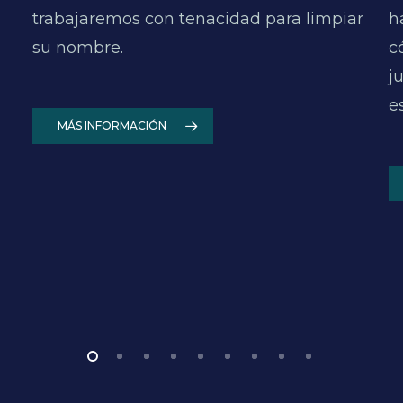
trabajaremos con tenacidad para limpiar
h
su nombre.
c
j
e
MÁS INFORMACIÓN