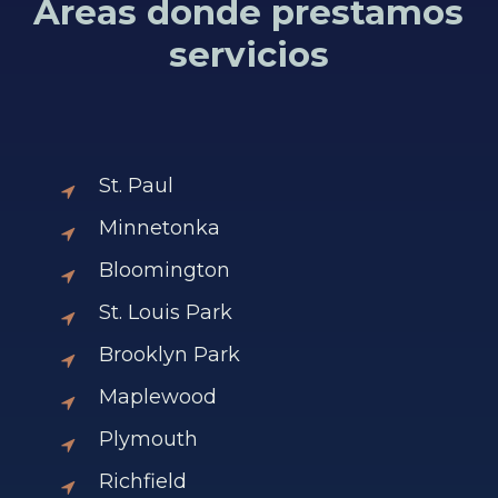
Áreas donde prestamos
ofrece un equipo de abogados preparados
proporcionará una representación eficaz en
con un excelente historial de casos
servicios
la corte.
exitosos.
St. Paul
Minnetonka
Bloomington
St. Louis Park
Brooklyn Park
Maplewood
Plymouth
Richfield