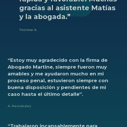
gracias
al
asistente
Matías
y
la
abogada.”
Yosimar A.
“Estoy
muy
agradecido
con
la
firma
de
Abogado
Martine,
siempre
fueron
muy
amables
y
me
ayudaron
mucho
en
mi
proceso
penal,
estuvieron
siempre
con
buena
disposición
y
pendientes
de
mi
caso
hasta
el
último
detalle”.
A. Hernández
“Trabajaron
incansablemente
para