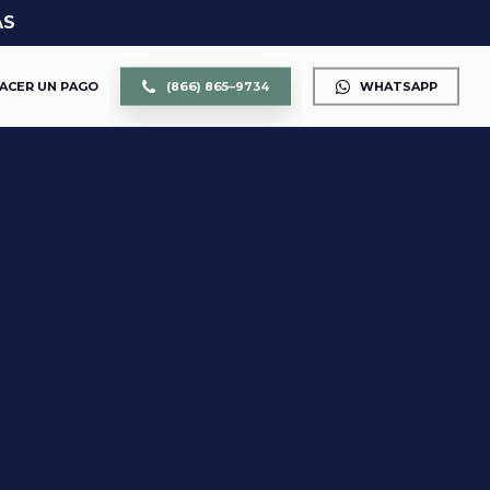
AS
ACER UN PAGO
(
8
6
6
)
8
6
5
–
9
7
3
4
WHATSAPP
CUSTODIA DE LOS HIJOS
DIVORCIO
DIVISIÓN DE PROPIEDAD Y BIENES