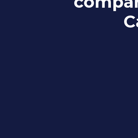
compart
C