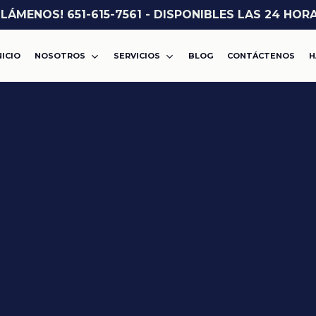
LLÁMENOS! 651-615-7561 - DISPONIBLES LAS 24 HOR
NICIO
NOSOTROS
SERVICIOS
BLOG
CONTÁCTENOS
H
ASALTO O AGRESIÓN
VIOLENCIA DOMÉSTICA
CARGOS POR DROGAS
DWI
MISDEMEANOR
ROBO
FELONÍA