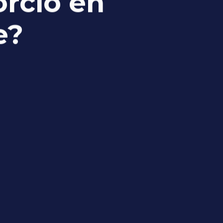
orcio en
e?