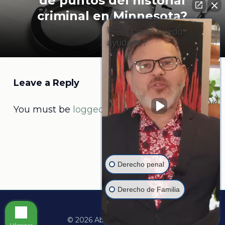
de puntos del historial
criminal en Minnesota?
👋🏼¿Cómo puedo
ayudarte?
Leave a Reply
You must be
logged in
to post a comment.
Derecho penal
Derecho de Familia
© 2026 Abogado Martine.