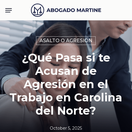
Skip
Menu
to
main
content
ASALTO O AGRESIÓN
¿Qué Pasa si te
Acusan de
Agresión en el
Trabajo en Carolina
del Norte?
October 5, 2025