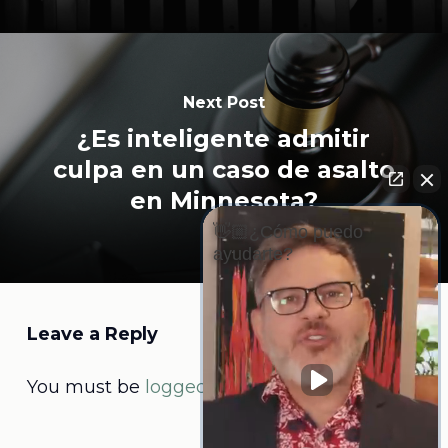
Next Post
¿Es inteligente admitir
culpa en un caso de asalto
en Minnesota?
👋🏼¿Cómo puedo
ayudarte?
Leave a Reply
You must be
logged in
to post a comment.