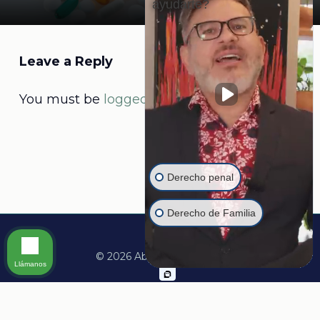
ayudarte?
Leave a Reply
You must be
logged in
to post a comment.
Derecho penal
Derecho de Familia
© 2026 Abogado Martine.
Llámanos
facebook
linkedin
youtube
instagram
whatsapp
tiktok