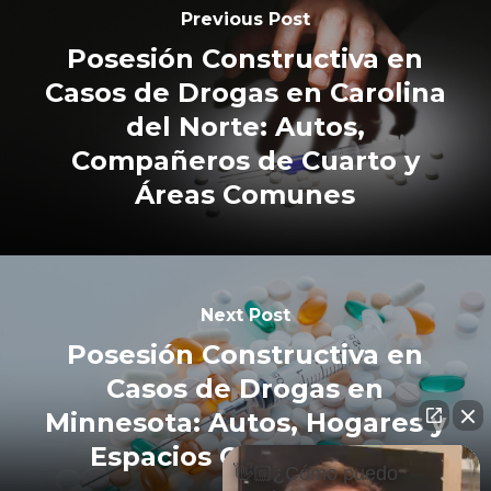
Previous Post
Posesión Constructiva en
Casos de Drogas en Carolina
del Norte: Autos,
Compañeros de Cuarto y
Áreas Comunes
Next Post
Posesión Constructiva en
Casos de Drogas en
Minnesota: Autos, Hogares y
Espacios Compartidos
👋🏼¿Cómo puedo