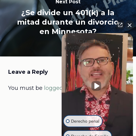
Next Post
¿Se divide un 401(k) a la
mitad durante un divorcio
en Minnesota?
👋🏼¿Cómo puedo
ayudarte?
Leave a Reply
You must be
logged in
to post a comment.
Derecho penal