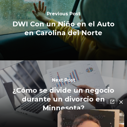
Previous Post
DWI Con un Niño en el Auto
en Carolina del Norte
Next Post
¿Cómo se divide un negocio
durante un divorcio en
Minnesota?
👋🏼¿Cómo puedo
ayudarte?