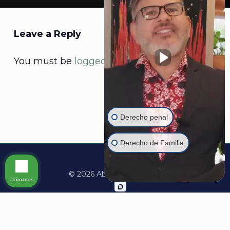
Leave a Reply
You must be
logged in
to post a comment.
Derecho penal
Derecho de Familia
© 2026 Abogado Martine.
Llámanos
facebook
linkedin
youtube
instagram
whatsapp
tiktok