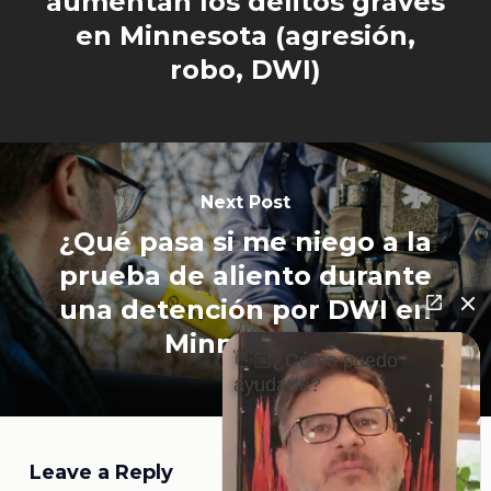
aumentan los delitos graves
en Minnesota (agresión,
robo, DWI)
Next Post
¿Qué pasa si me niego a la
prueba de aliento durante
una detención por DWI en
Minnesota?
👋🏼¿Cómo puedo
ayudarte?
Leave a Reply