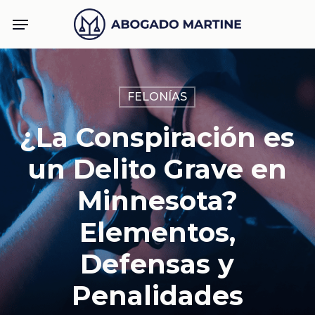
Skip
Menu
to
main
content
FELONÍAS
¿La Conspiración es
un Delito Grave en
Minnesota?
Elementos,
Defensas y
Penalidades