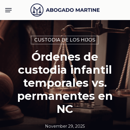
Skip
Menu
to
main
content
CUSTODIA DE LOS HIJOS
Órdenes de
custodia infantil
temporales vs.
permanentes en
NC
November 29, 2025