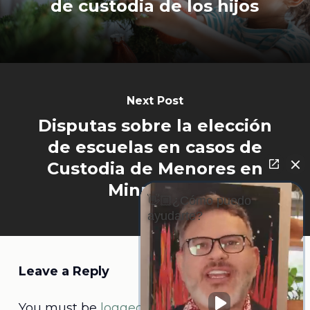
de custodia de los hijos
Next Post
Disputas sobre la elección
de escuelas en casos de
Custodia de Menores en
Minnesota
👋🏼¿Cómo puedo
ayudarte?
Leave a Reply
You must be
logged in
to post a comment.