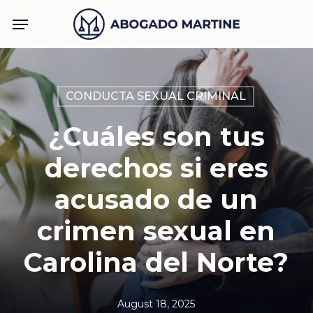
Skip
Menu
to
main
content
CONDUCTA SEXUAL CRIMINAL
¿Cuáles son tus
derechos si eres
acusado de un
crimen sexual en
Carolina del Norte?
August 18, 2025