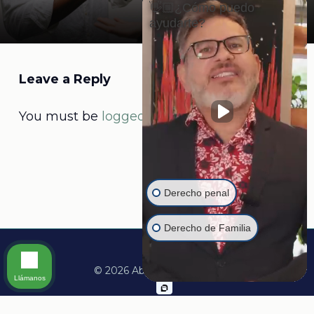
👋🏼¿Cómo puedo
ayudarte?
Leave a Reply
You must be
logged in
to post a comment.
Derecho penal
Derecho de Familia
© 2026 Abogado Martine.
Llámanos
facebook
linkedin
youtube
instagram
whatsapp
tiktok