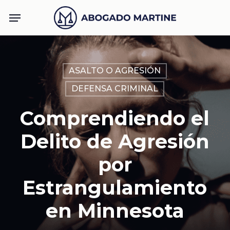
Skip
Menu
to
main
content
ASALTO O AGRESIÓN
DEFENSA CRIMINAL
Comprendiendo el
Delito de Agresión
por
Estrangulamiento
en Minnesota