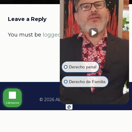
Leave a Reply
You must be
logged in
to post a comment.
Derecho penal
Derecho de Familia
© 2026 Abogado Martine.
Llámanos
facebook
linkedin
youtube
instagram
whatsapp
tiktok