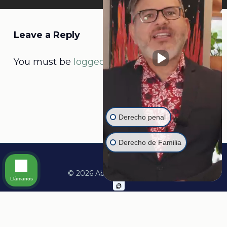
Leave a Reply
You must be
logged in
to post a comment.
Derecho penal
Derecho de Familia
© 2026 Abogado Martine.
Llámanos
facebook
linkedin
youtube
instagram
whatsapp
tiktok