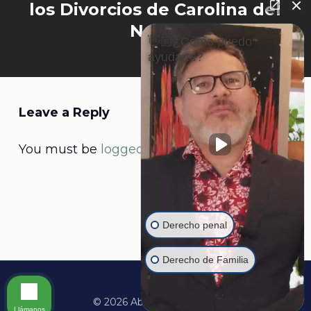
los Divorcios de Carolina del
Norte
👋🏼¿Cómo puedo
ayudarte?
Leave a Reply
You must be
logged in
to post a comment.
Derecho penal
Derecho de Familia
© 2026 Abogado Martine.
Llámanos