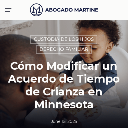
Skip
Menu
to
main
content
CUSTODIA DE LOS HIJOS
DERECHO FAMILIAR
Cómo Modificar un
Acuerdo de Tiempo
de Crianza en
Minnesota
June 15, 2025