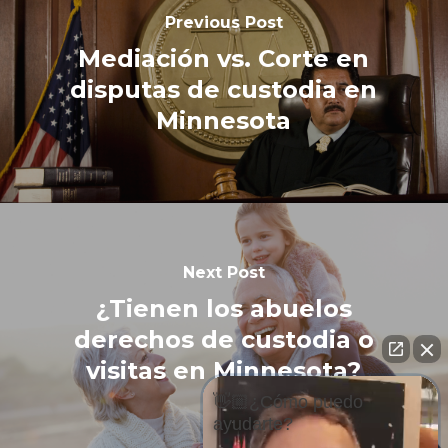
Previous Post
Mediación vs. Corte en
disputas de custodia en
Minnesota
Next Post
¿Tienen los abuelos
derechos de custodia o
visitas en Minnesota?
👋🏼¿Cómo puedo
ayudarte?