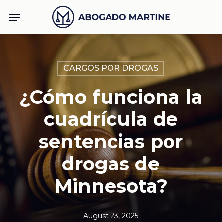
Skip
Menu
to
main
content
CARGOS POR DROGAS
¿Cómo funciona la
cuadrícula de
sentencias por
drogas de
Minnesota?
August 23, 2025