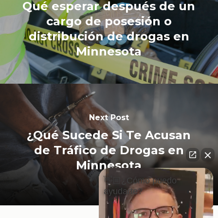
Qué esperar después de un
cargo de posesión o
distribución de drogas en
Minnesota
Next Post
¿Qué Sucede Si Te Acusan
de Tráfico de Drogas en
Minnesota
👋🏼¿Cómo puedo
ayudarte?