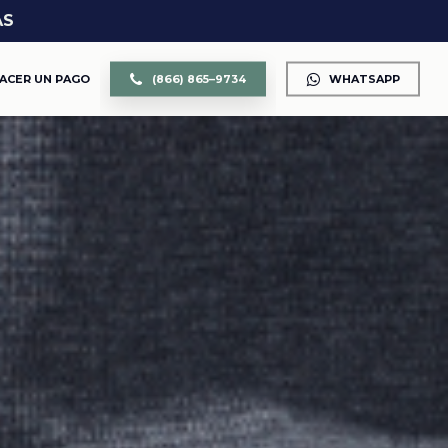
AS
ACER UN PAGO
(
8
6
6
)
8
6
5
–
9
7
3
4
WHATSAPP
CUSTODIA DE LOS HIJOS
DIVORCIO
DIVISIÓN DE PROPIEDAD Y BIENES