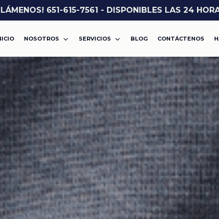
LLÁMENOS! 651-615-7561 - DISPONIBLES LAS 24 HOR
NICIO
NOSOTROS
SERVICIOS
BLOG
CONTÁCTENOS
H
ASALTO O AGRESIÓN
VIOLENCIA DOMÉSTICA
CARGOS POR DROGAS
DWI
MISDEMEANOR
ROBO
FELONÍA