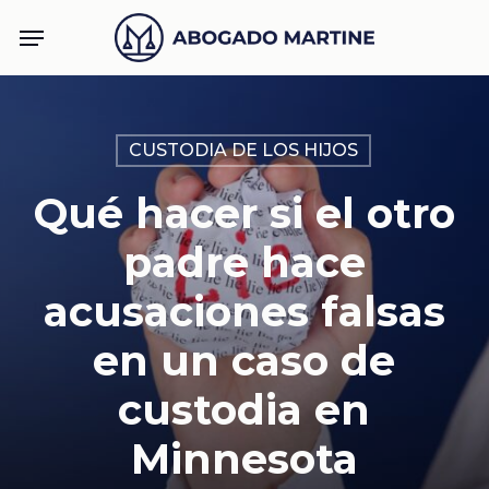
Skip
Menu
to
main
content
CUSTODIA DE LOS HIJOS
Qué hacer si el otro
padre hace
acusaciones falsas
en un caso de
custodia en
Minnesota