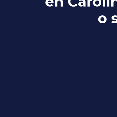
en Caroli
o 