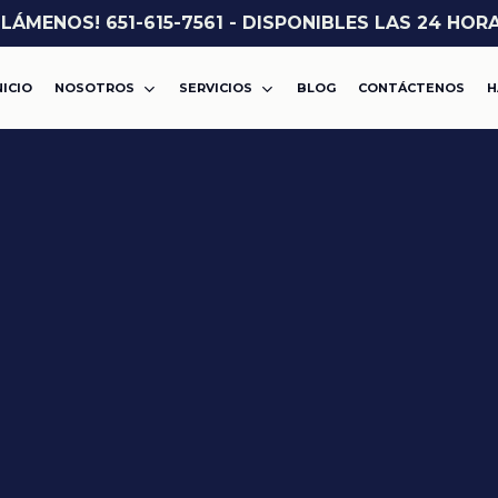
LLÁMENOS! 651-615-7561 - DISPONIBLES LAS 24 HOR
NICIO
NOSOTROS
SERVICIOS
BLOG
CONTÁCTENOS
H
ASALTO O AGRESIÓN
VIOLENCIA DOMÉSTICA
CARGOS POR DROGAS
DWI
MISDEMEANOR
ROBO
FELONÍA