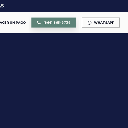
AS
ACER UN PAGO
(
8
6
6
)
8
6
5
–
9
7
3
4
WHATSAPP
CUSTODIA DE LOS HIJOS
DIVORCIO
DIVISIÓN DE PROPIEDAD Y BIENES