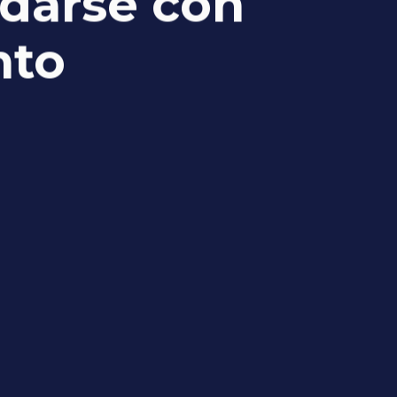
udarse con
nto