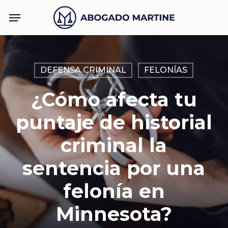
Skip
Menu
to
main
content
DEFENSA CRIMINAL
FELONÍAS
¿Cómo afecta tu
puntaje de historial
criminal la
sentencia por una
felonía en
Minnesota?