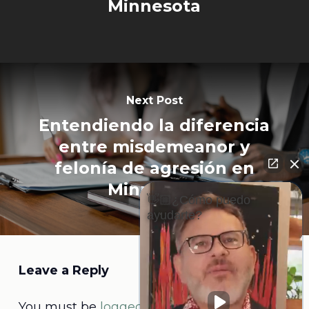
Minnesota
Next Post
Entendiendo la diferencia
entre misdemeanor y
felonía de agresión en
Minnesota
👋🏼¿Cómo puedo
ayudarte?
Leave a Reply
You must be
logged in
to post a comment.