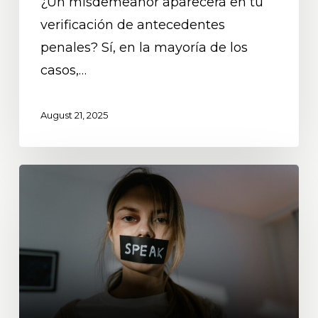
¿Un misdemeanor aparecerá en tu
verificación de antecedentes
penales? Sí, en la mayoría de los
casos,…
August 21, 2025
¿Cómo
me
defiendo
de
una
acusación
falsa