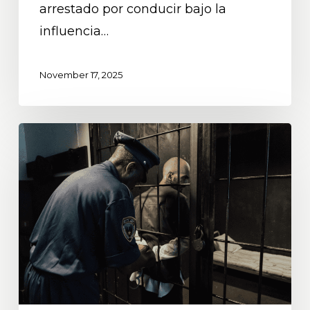
arrestado por conducir bajo la
Minnesota?
influencia…
November 17, 2025
¿Puedes
ir
a
la
cárcel
por
un
primer