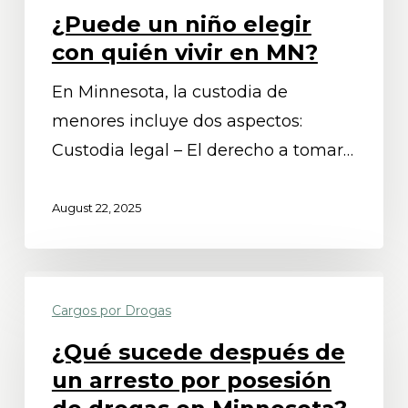
¿Puede un niño elegir
con quién vivir en MN?
En Minnesota, la custodia de
menores incluye dos aspectos:
Custodia legal – El derecho a tomar…
August 22, 2025
¿Qué
Cargos por Drogas
sucede
después
¿Qué sucede después de
de
un arresto por posesión
un