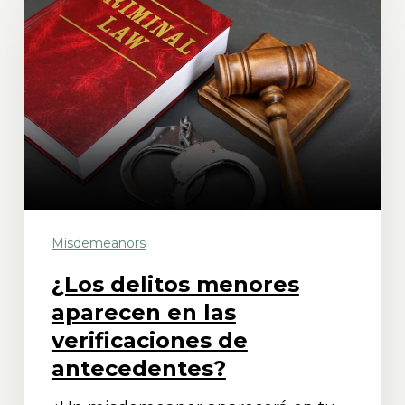
delitos
menores
aparecen
en
las
verificaciones
de
antecedentes?
Misdemeanors
¿Los delitos menores
aparecen en las
verificaciones de
antecedentes?