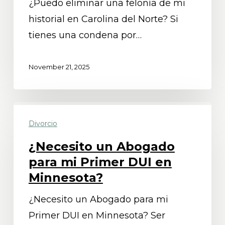
¿Puedo eliminar una felonía de mi
historial
historial en Carolina del Norte? Si
en
tienes una condena por…
Carolina
del
November 21, 2025
Norte?
¿Necesito
Divorcio
un
Abogado
¿Necesito un Abogado
para
para mi Primer DUI en
mi
Minnesota?
Primer
¿Necesito un Abogado para mi
DUI
Primer DUI en Minnesota? Ser
en