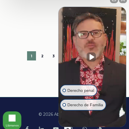
👋🏼¿Cómo puedo
ayudarte?
1
2
3
…
29
Next
Derecho penal
Derecho de Familia
© 2026 Abogado Martine.
Llámanos
facebook
linkedin
youtube
instagram
whatsapp
tiktok