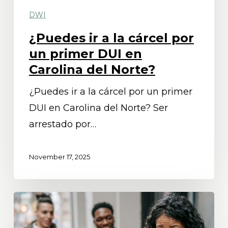
DUI
DWI
en
Carolina
¿Puedes ir a la cárcel por
del
un primer DUI en
Norte?
Carolina del Norte?
¿Puedes ir a la cárcel por un primer
DUI en Carolina del Norte? Ser
arrestado por…
November 17, 2025
¿Qué
prueba