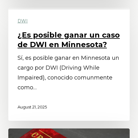
¿Es
DWI
posible
ganar
¿Es posible ganar un caso
un
de DWI en Minnesota?
caso
Sí, es posible ganar en Minnesota un
de
cargo por DWI (Driving While
DWI
Impaired), conocido comunmente
en
como…
Minnesota?
August 21, 2025
¿Los