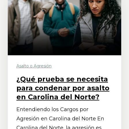
se
necesita
para
condenar
por
asalto
en
Asalto o Agresión
Carolina
del
¿Qué prueba se necesita
Norte?
para condenar por asalto
en Carolina del Norte?
Entendiendo los Cargos por
Agresión en Carolina del Norte En
Carolina del Norte, la agresión es…