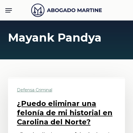
Skip
Menu
to
main
content
Mayank Pandya
¿Puedo
Defensa Criminal
eliminar
una
¿Puedo eliminar una
felonía
felonía de mi historial en
de
Carolina del Norte?
mi