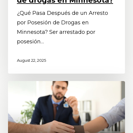
de drogas en Minnesota?
arresto
¿Qué Pasa Después de un Arresto
por
por Posesión de Drogas en
posesión
Minnesota? Ser arrestado por
de
posesión…
drogas
en
August 22, 2025
Minnesota?
Cómo
trata
Minnesota
la
propiedad