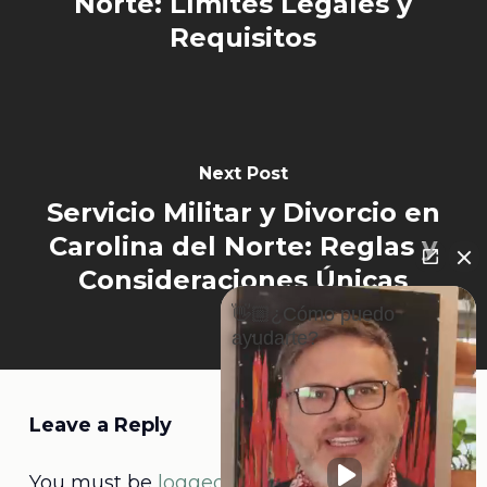
Norte: Límites Legales y
Requisitos
Next Post
Servicio Militar y Divorcio en
Carolina del Norte: Reglas y
Consideraciones Únicas
👋🏼¿Cómo puedo
ayudarte?
Leave a Reply
You must be
logged in
to post a comment.