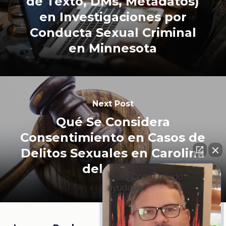
de Texto, DMs, Metadatos)
en Investigaciones por
Conducta Sexual Criminal
en Minnesota
Next Post
Qué Se Considera
Consentimiento en Casos de
Delitos Sexuales en Carolina
del Norte
👋🏼¿Cómo puedo
ayudarte?