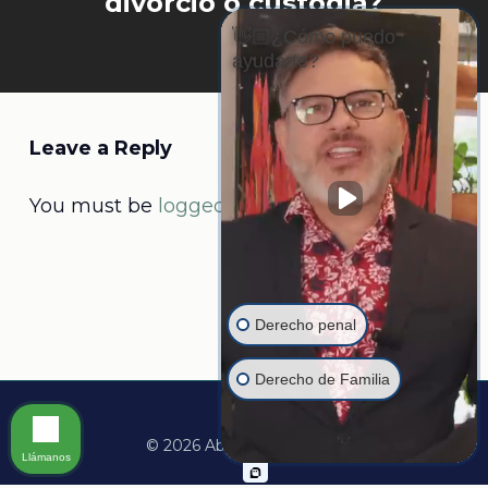
divorcio o custodia?
👋🏼¿Cómo puedo
ayudarte?
Leave a Reply
You must be
logged in
to post a comment.
Derecho penal
Derecho de Familia
© 2026 Abogado Martine.
Llámanos